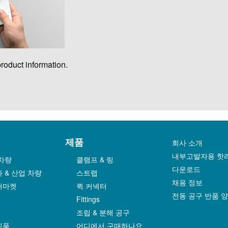
oduct information.
제품
회사 소개
내부고발자용 핫
차량
클램프 & 링
다운로드
 & 산업 차량
스트랩
채용 정보
터마켓
퀵 커넥터
전동 공구 반품 
Fittings
조립 & 분해 공구
제품
어디에서 구매하나요