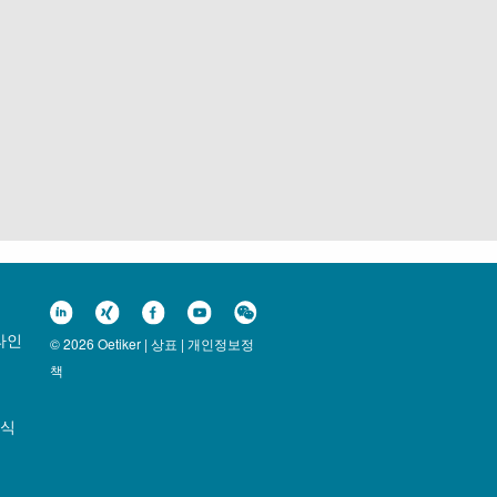
라인
© 2026 Oetiker |
상표
|
개인정보정
책
양식