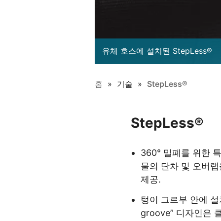
유체 호스에 설치된 StepLess®
홈
기술
StepLess®
StepLess®
360° 밀폐를 위한
물의 단차 및 오버랩
제공.
텅이 그르부 안에 설치되
groove” 디자인은