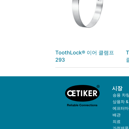
ToothLock® 이어 클램프
293
시장
승용 차
상용차 &
에프터마
배관
의료
가전제품