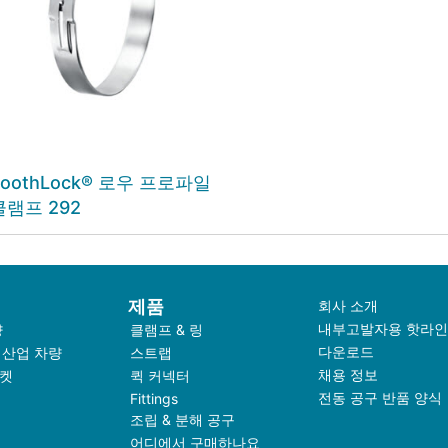
ToothLock® 로우 프로파일
클램프 292
제품
회사 소개
내부고발자용 핫라인
량
클램프 & 링
다운로드
 산업 차량
스트랩
채용 정보
켓
퀵 커넥터
전동 공구 반품 양식
Fittings
조립 & 분해 공구
어디에서 구매하나요