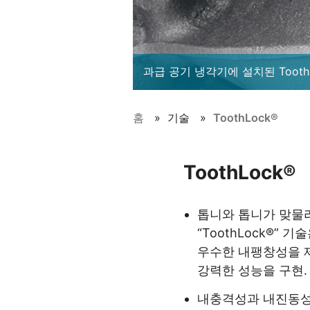
과급 공기 냉각기에 설치된 Tooth
홈
기술
ToothLock®
ToothLock®
톱니와 톱니가 맞물
“ToothLock®”
우수한 내팽창성을 
강력한 성능을 구현.
내충격성과 내진동성