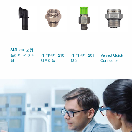
SMILe® 소형
폴리머 퀵 커넥
퀵 커넥터 210
퀵 커넥터 201
Valved Quick
터
알루미늄
강철
Connector