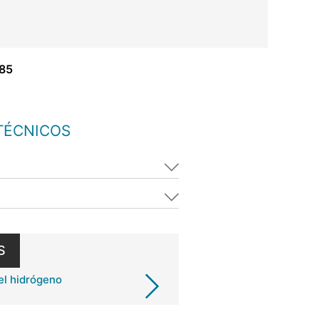
285
TÉCNICOS
S
el hidrógeno