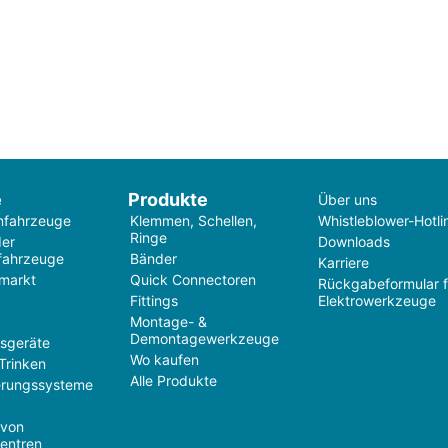
e
Produkte
Über uns
nfahrzeuge
Klemmen, Schellen,
Whistleblower-Hotli
Ringe
der
Downloads
fahrzeuge
Bänder
Karriere
markt
Quick Connectoren
Rückgabeformular f
Fittings
Elektrowerkzeuge
Montage- &
Demontagewerkzeuge
tsgeräte
Wo kaufen
Trinken
Alle Produkte
rungssysteme
 von
entren