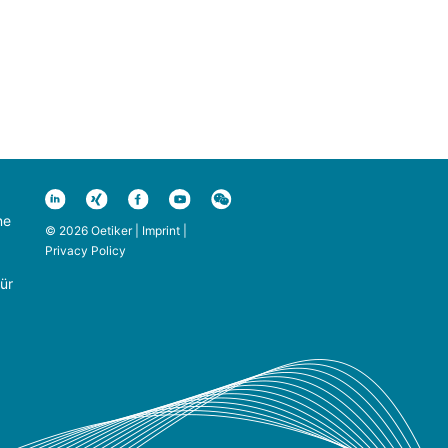
ne
© 2026 Oetiker |
Imprint
|
Privacy Policy
ür