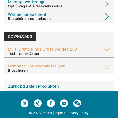
Montagewerkzeuge
OptiSwage-®-Presswerkzeuge
Wärmemanagement
Broschüre
herunterladen
DOWNLOADS
Multi Crimp Rings Cross Welded 250
Technische Daten
Compact Line Technical Flyer
Broschüren
Zurück zu den Produkten
© 2026 Oetiker |
Imprint
|
Privacy Policy