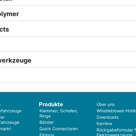
olymer
cts
werkzeuge
e
Produkte
Über uns
nfahrzeuge
Klemmen, Schellen,
Whistleblower-Hotli
Ringe
der
Downloads
fahrzeuge
Bänder
Karriere
markt
Quick Connectoren
Rückgabeformular f
Fittings
Elektrowerkzeuge