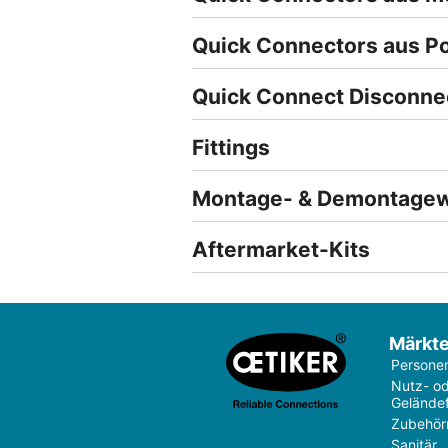
Quick Connectors aus P
Quick Connect Disconne
Fittings
Montage- & Demontage
Aftermarket-Kits
Märkt
Persone
Nutz- o
Gelände
Zubehör
Sanitär