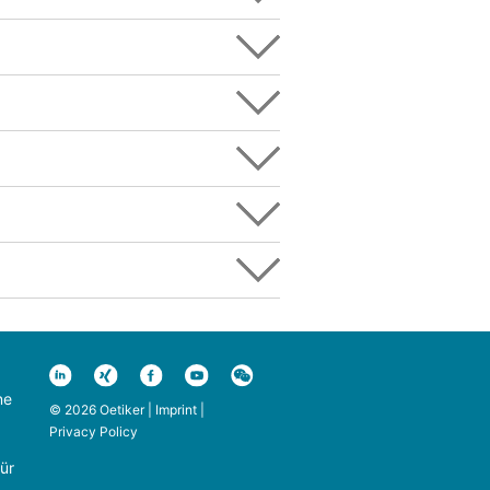
ne
© 2026 Oetiker |
Imprint
|
Privacy Policy
ür