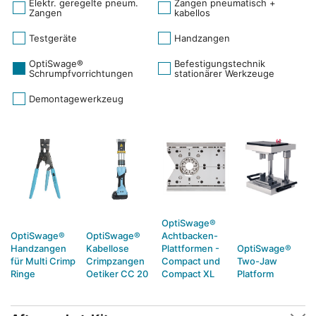
Elektr. geregelte pneum.
Zangen pneumatisch +
Zangen
kabellos
Testgeräte
Handzangen
OptiSwage®
Befestigungstechnik
Schrumpfvorrichtungen
stationärer Werkzeuge
Demontagewerkzeug
OptiSwage®
OptiSwage®
OptiSwage®
Achtbacken-
Handzangen
Kabellose
Plattformen -
OptiSwage®
für Multi Crimp
Crimpzangen
Compact und
Two-Jaw
Ringe
Oetiker CC 20
Compact XL
Platform