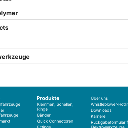
olymer
cts
werkzeuge
e
Produkte
Über uns
nfahrzeuge
Klemmen, Schellen,
Whistleblower-Hotli
Ringe
der
Downloads
fahrzeuge
Bänder
Karriere
markt
Quick Connectoren
Rückgabeformular f
Fittings
Elektrowerkzeuge