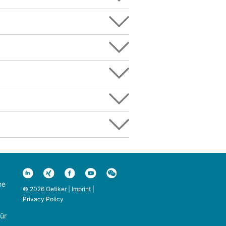
ne
© 2026 Oetiker |
Imprint
|
Privacy Policy
ür