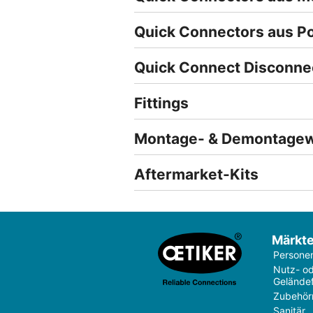
Quick Connectors aus P
Quick Connect Disconne
Fittings
Montage- & Demontage
Aftermarket-Kits
Märkt
Persone
Nutz- o
Gelände
Zubehör
Sanitär