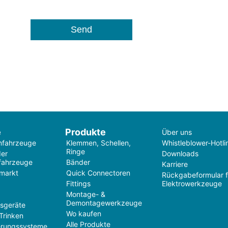
e
Produkte
Über uns
nfahrzeuge
Klemmen, Schellen,
Whistleblower-Hotli
Ringe
der
Downloads
fahrzeuge
Bänder
Karriere
markt
Quick Connectoren
Rückgabeformular f
Fittings
Elektrowerkzeuge
Montage- &
Demontagewerkzeuge
tsgeräte
Wo kaufen
Trinken
Alle Produkte
rungssysteme