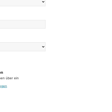
en
nen über ein
ngen