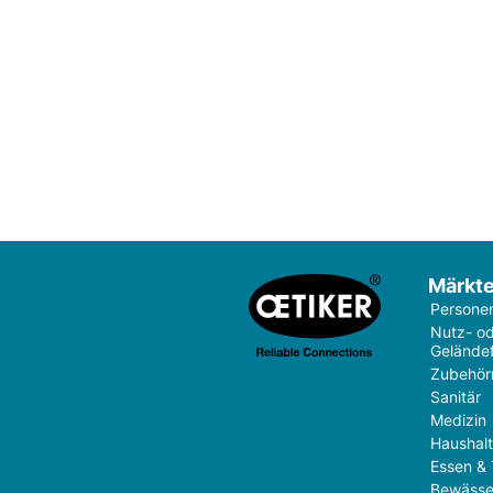
Märkt
Persone
Nutz- o
Gelände
Zubehör
Sanitär
Medizin
Haushal
Essen & 
Bewässe