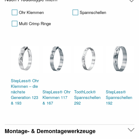
Ohr Klemmen
Spannschellen
Multi Crimp Ringe
StepLess® Ohr
Klemmen – die
nächste
StepLess® Ohr
ToothLock®
StepLess®
Generation 123
Klemmen 117
Spannschellen
Spannschellen
& 193
& 167
292
192
Montage- & Demontagewerkzeuge