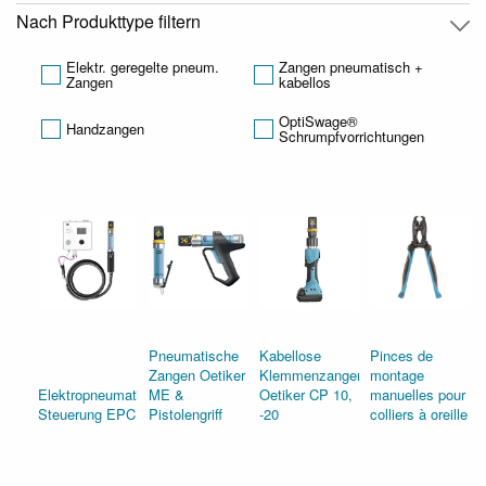
Nach Produkttype filtern
Elektr. geregelte pneum.
Zangen pneumatisch +
Zangen
kabellos
OptiSwage®
Handzangen
Schrumpfvorrichtungen
Pneumatische
Kabellose
Pinces de
Zangen Oetiker
Klemmenzangen
montage
Elektropneumatische
ME &
Oetiker CP 10,
manuelles pour
Steuerung EPC 01
Pistolengriff
-20
colliers à oreille