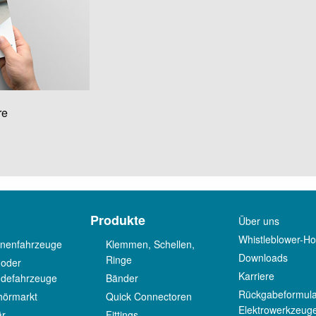
re
Produkte
Über uns
Whistleblower-Hot
nenfahrzeuge
Klemmen, Schellen,
Downloads
Ringe
 oder
Karriere
ndefahrzeuge
Bänder
Rückgabeformular
hörmarkt
Quick Connectoren
Elektrowerkzeug
är
Fittings