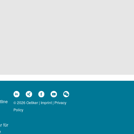
line
© 2026 Oetiker |
Imprint
|
Privacy
Policy
 für
e