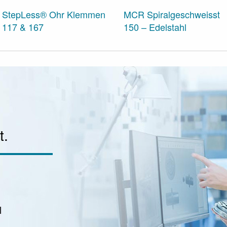
StepLess® Ohr Klemmen
MCR Spiralgeschweisst
117 & 167
150 – Edelstahl
t.
l