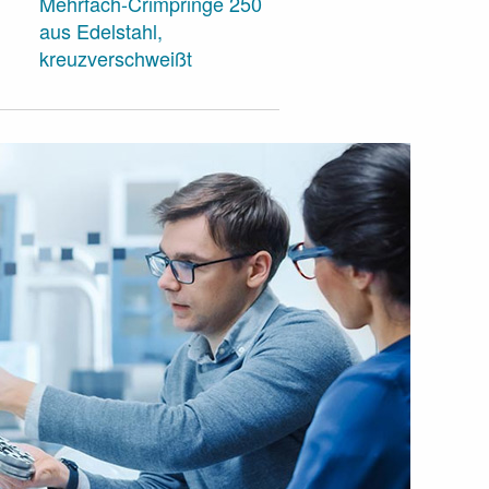
Mehrfach-Crimpringe 250
aus Edelstahl,
Quick Connector 210
kreuzverschweißt
Aluminium