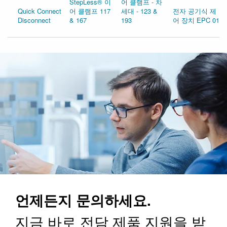
StepLess® 이
어 클램프 - 차
Quick Connect
어 클램프 117
세대 - 123 &
전자 공기식 제
Disconnect
& 167
193
어 장치 EPC 01
언제든지 문의하세요.
지금 바로 전담 제품 지원을 받