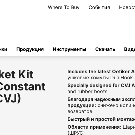
Where To Buy
События
Новос
нки
Продукция
Инструменты
Скачать
Вид
ket Kit
Includes the latest Oetiker 
ушковые хомуты DualHook 
 Constant
Specially designed for CVJ A
and rubber boots
CVJ)
Благодаря надежным эксп
продукции:
снижено количе
возвратов
Быстрый и простой монтаж
Области применения:
Шарн
(ШРУС)