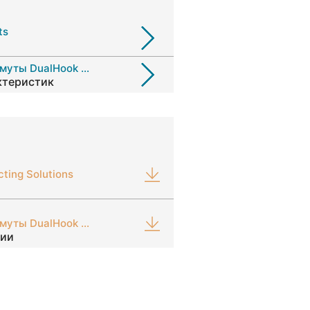
ts
Регулируемые ушковые хомуты DualHook 259
ктеристик
cting Solutions
Регулируемые ушковые хомуты DualHook 259
ции