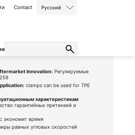
ти
Contact
Русский
ео
карьера
Aftermarket Innovation:
Регулируемые
259
pplication:
clamps can be used for TPE
луатационным характеристикам
ство гарантийных претензий и
:
экономит время
иры равных угловых скоростей