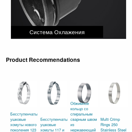
Система Охлажения
Product Recommendations
Обжимное
кольцо со
Бесступенчатые
спиральным
ушковые
Бесступенчатые
сварным швом
Multi Crimp
хомуты нового
ушковые
из
Rings 250
поколения 123 и
хомуты 117 и
нержавеющей
Stainless Steel