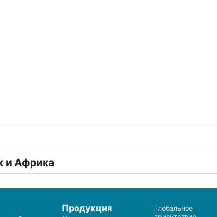
к и Африка
и
Продукция
Глобальное
присутствие