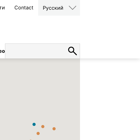
ти
Contact
Русский
ео
карьера