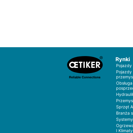
Rynki
Pojazdy
Pojazdy
przemys
Obsługa
posprz
Hydrauli
Przemys
Sprzęt 
Branża 
Systemy
Ogrzewa
I Klimat