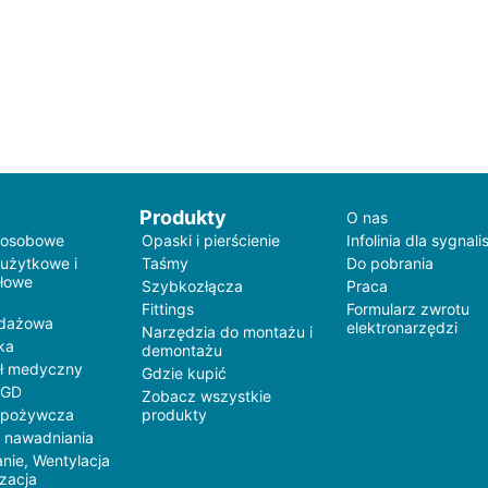
Produkty
O nas
 osobowe
Opaski i pierścienie
Infolinia dla sygnali
 użytkowe i
Taśmy
Do pobrania
łowe
Szybkozłącza
Praca
Fittings
Formularz zwrotu
edażowa
elektronarzędzi
Narzędzia do montażu i
ka
demontażu
ł medyczny
Gdzie kupić
AGD
Zobacz wszystkie
spożywcza
produkty
 nawadniania
nie, Wentylacja
yzacja