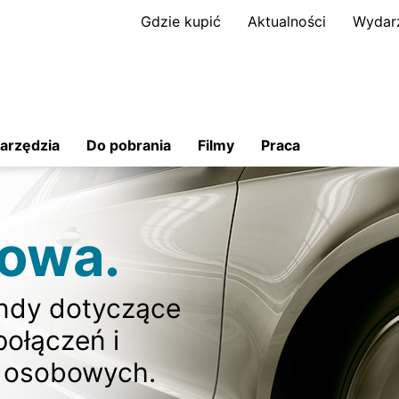
Gdzie kupić
Aktualności
Wydar
arzędzia
Do pobrania
Filmy
Praca
dowa.
ndy dotyczące
połączeń i
 osobowych.