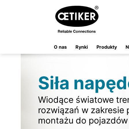
O nas
Rynki
Produkty
N
Siła napę
Wiodące światowe tre
rozwiązań w zakresie 
montażu do pojazdów