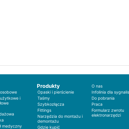
Produkty
O nas
 osobowe
Opaski i pierścienie
Infolinia dla sygnali
 użytkowe i
Taśmy
Do pobrania
łowe
Szybkozłącza
Praca
Fittings
Formularz zwrotu
edażowa
elektronarzędzi
Narzędzia do montażu i
ka
demontażu
ł medyczny
Gdzie kupić