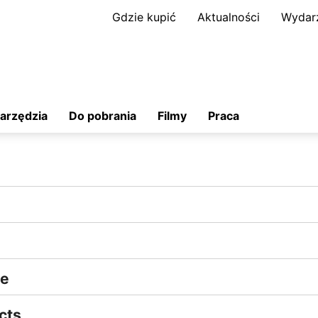
Gdzie kupić
Aktualności
Wydar
arzędzia
Do pobrania
Filmy
Praca
we
cts