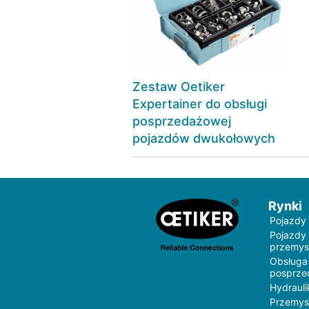
Zestaw Oetiker
Expertainer do obsługi
posprzedażowej
pojazdów dwukołowych
Rynki
Pojazdy
Pojazdy
przemys
Obsługa
posprz
Hydrauli
Przemys