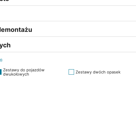
 demontażu
nych
d)
Zestawy do pojazdów
Zestawy dwóch opasek
dwukołowych