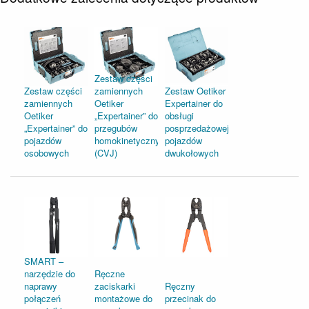
Zestaw części
Zestaw części
zamiennych
Zestaw Oetiker
zamiennych
Oetiker
Expertainer do
Oetiker
„Expertainer” do
obsługi
„Expertainer” do
przegubów
posprzedażowej
pojazdów
homokinetycznych
pojazdów
osobowych
(CVJ)
dwukołowych
SMART –
narzędzie do
Ręczne
naprawy
zaciskarki
Ręczny
połączeń
montażowe do
przecinak do