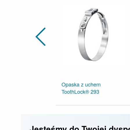
Opaska z uchem
ToothLock® 293
Jesteśmy do Twojej dyspo