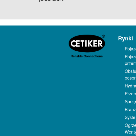
Rynki
Poja
Pojaz
prze
Obsł
posp
Hydra
Prze
Sprz
Bran
Syste
Ogrze
Wenty