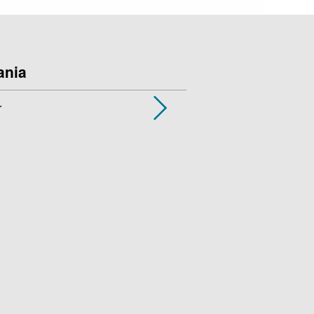
ania
r