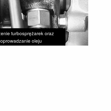
enie turbosprężarek oraz
oprowadzanie oleju