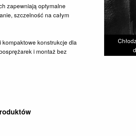
ch zapewniają optymalne
anie, szczelność na całym
Chłodz
i kompaktowe konstrukcje dla
d
bosprężarek i montaż bez
produktów