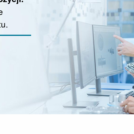
e
tu.