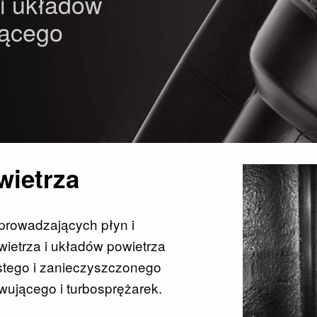
 i układów
jącego
wietrza
prowadzających płyn i
ietrza i układów powietrza
tego i zanieczyszczonego
ującego i turbosprężarek.