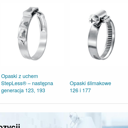
Opaski z uchem
StepLess® – następna
Opaski ślimakowe
generacja 123, 193
126 i 177
zycji.