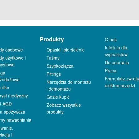
Produkty
O nas
Infolinia dla
zdy osobowe
Opaski i pierścienie
sygnalistów
dy użytkowe i
Taśmy
Do pobrania
mysłowe
Szybkozłącza
Praca
uga
Fittings
Formularz zwrot
rzedażowa
Narzędzia do montażu
elektronarzędzi
ulika
i demontażu
mysł medyczny
Gdzie kupić
ęt AGD
Zobacz wszystkie
ża spożywcza
produkty
my nawadniania
wanie,
lacja I