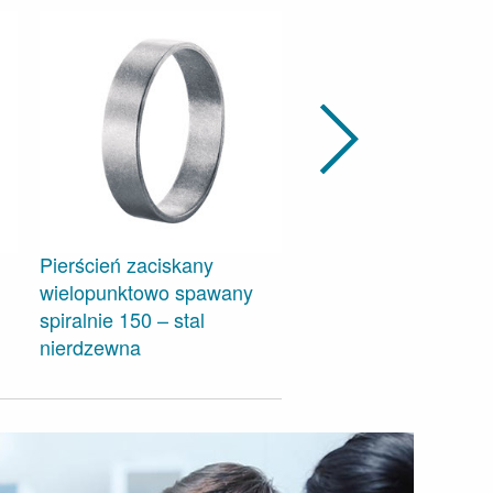
Pierścień zaciskany
wielopunktowo spawany
spiralnie 150 – stal
Pierścień zaciskany
nierdzewna
wielopunktowo 250