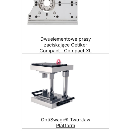
Dwuelementowe prasy
zaciskające Oetiker
Compact i Compact XL
OptiSwage® Two-Jaw
Platform