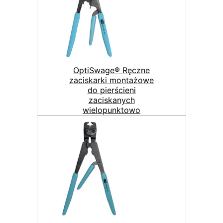
OptiSwage® Ręczne
zaciskarki montażowe
do pierścieni
zaciskanych
wielopunktowo