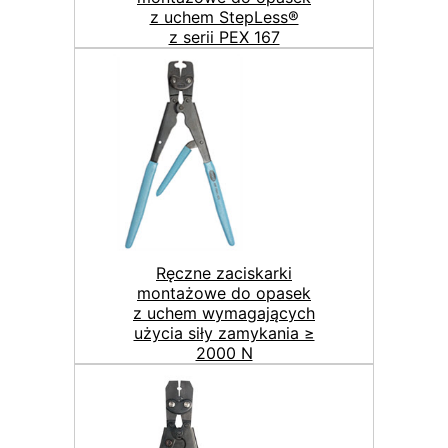
z uchem StepLess®
z serii PEX 167
Ręczne zaciskarki
montażowe do opasek
z uchem wymagających
użycia siły zamykania ≥
2000 N