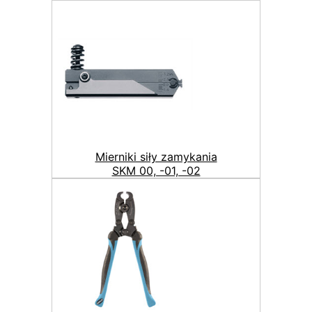
Mierniki siły zamykania
SKM 00, -01, -02