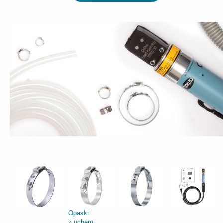
Opaski
z uchem