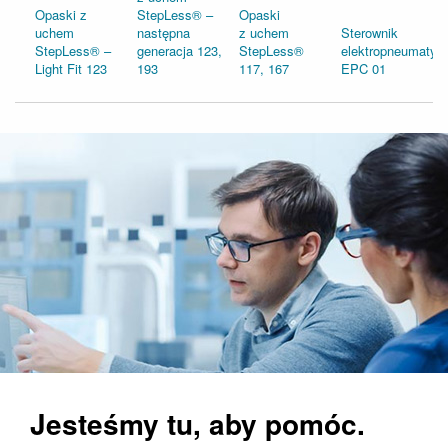
Opaski z
StepLess® –
Opaski
uchem
następna
z uchem
Sterownik
StepLess® –
generacja 123,
StepLess®
elektropneumatyc
Light Fit 123
193
117, 167
EPC 01
Jesteśmy tu, aby pomóc.