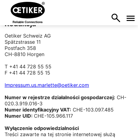
Redakcja
Oetiker Schweiz AG
Spätzstrasse 11
Postfach 358
CH-8810 Horgen
T +41 44 728 55 55
F +41 44 728 55 15
Impressum.us.marlette@oetiker.com
Numer w rejestrze działalności gospodarczej:
CH-
020.3.919.016-3
Numer identyfikacyjny VAT:
CHE-103.097.485
Numer UID:
CHE-105.966.117
Wyłączenie odpowiedzialności
Treści zawarte na tej stronie internetowej służą