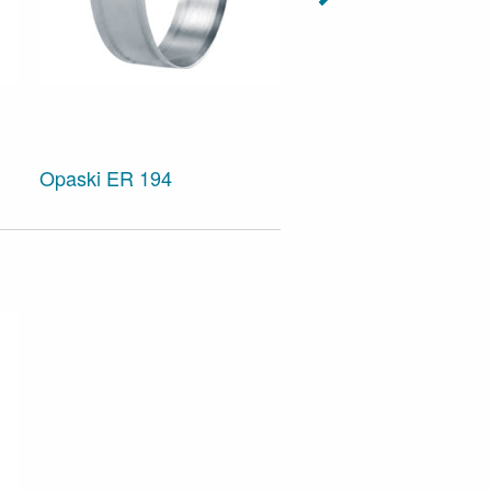
Pneumatic Pincer ME
Opaski ER 194
PureLine®