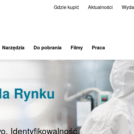
Gdzie kupić
Aktualności
Wyda
Narzędzia
Do pobrania
Filmy
Praca
la Rynku
o. Identyfikowalność.