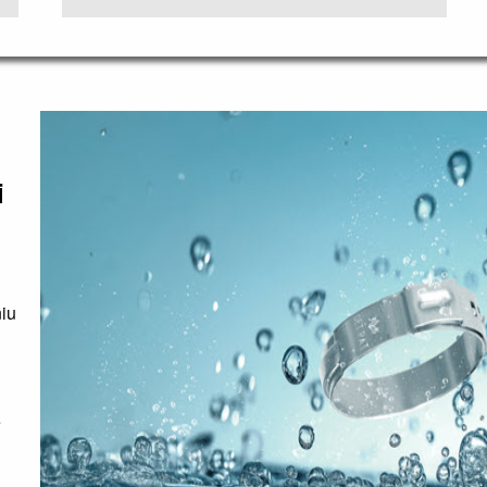
i
iu
e