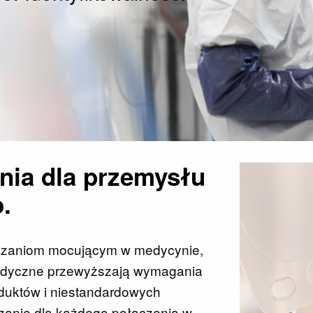
ia dla przemysłu
.
iązaniom mocującym w medycynie,
medyczne przewyższają wymagania
duktów i niestandardowych
zanie dla każdego połączenia w