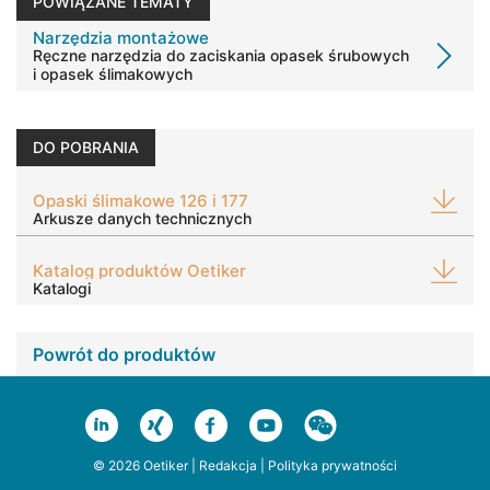
POWIĄZANE TEMATY
Narzędzia montażowe
Ręczne narzędzia do zaciskania opasek śrubowych
i opasek ślimakowych
DO POBRANIA
Opaski ślimakowe 126 i 177
Arkusze danych technicznych
Katalog produktów Oetiker
Katalogi
Powrót do produktów
© 2026 Oetiker |
Redakcja
|
Polityka prywatności