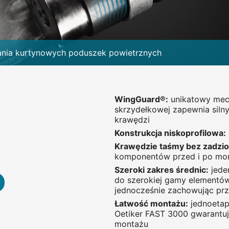
ania kurtynowych poduszek powietrznych
WingGuard®:
unikatowy mech
skrzydełkowej zapewnia silny
krawędzi
Konstrukcja niskoprofilowa:
Krawędzie taśmy bez zadzi
komponentów przed i po mo
Szeroki zakres średnic:
jeden
do szerokiej gamy elementów
jednocześnie zachowując prz
Łatwość montażu:
jednoetap
Oetiker FAST 3000 gwarantuj
montażu