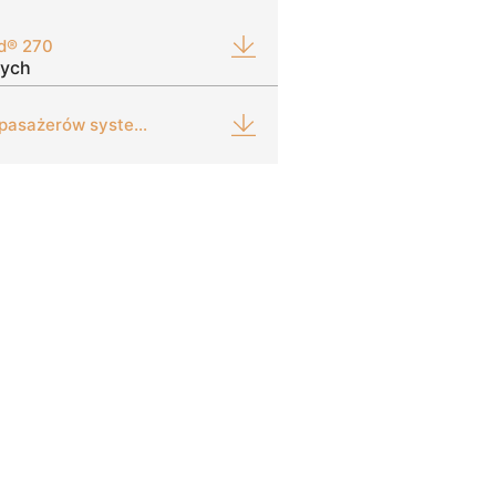
d® 270
nych
Systemów bezpieczeństwa pasażerów systemy mocowań