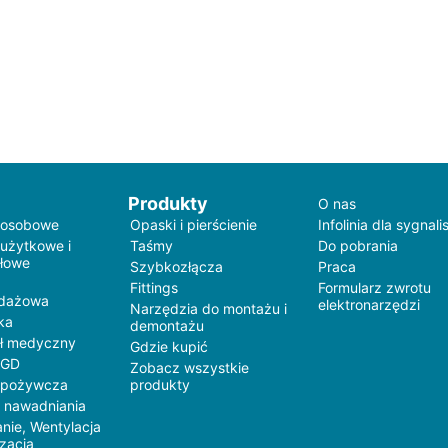
Produkty
O nas
 osobowe
Opaski i pierścienie
Infolinia dla sygnali
 użytkowe i
Taśmy
Do pobrania
łowe
Szybkozłącza
Praca
Fittings
Formularz zwrotu
edażowa
elektronarzędzi
Narzędzia do montażu i
ka
demontażu
ł medyczny
Gdzie kupić
AGD
Zobacz wszystkie
spożywcza
produkty
 nawadniania
nie, Wentylacja
yzacja