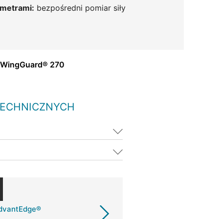
ametrami:
bezpośredni pomiar siły
 WingGuard® 270
TECHNICZNYCH
AdvantEdge®