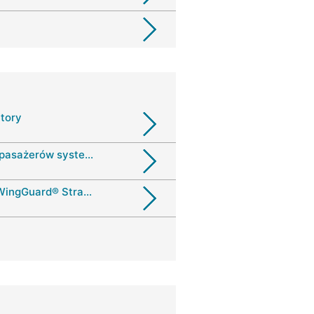
tory
Systemów bezpieczeństwa pasażerów systemy mocowań
FAST 3000 Installation for WingGuard® Strap Clamps