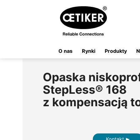
O nas
Rynki
Produkty
N
Opaska niskopro
StepLess® 168
z kompensacją to
Kontakt