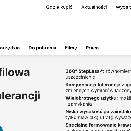
Gdzie kupić
Aktualności
Wydar
arzędzia
Do pobrania
Filmy
Praca
filowa
360° StepLess®:
równomiern
uszczelnienie
Kompensacja tolerancji:
zape
zmiennych wymiarów łączon
lerancji
Wielokrotnego użytku:
możli
i zamykania
Niska wysokość po zainstal
tylko niewielką utratę wywa
Specjalne formowanie krawę
uszkodzenia opasanych częś