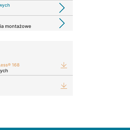
owych
zia montażowe
Less® 168
nych