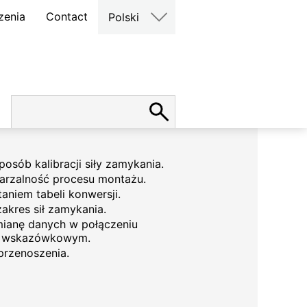
zenia
Contact
Polski
osób kalibracji siły zamykania.
tarzalność procesu montażu.
taniem tabeli konwersji.
akres sił zamykania.
mianę danych w połączeniu
m wskazówkowym.
przenoszenia.