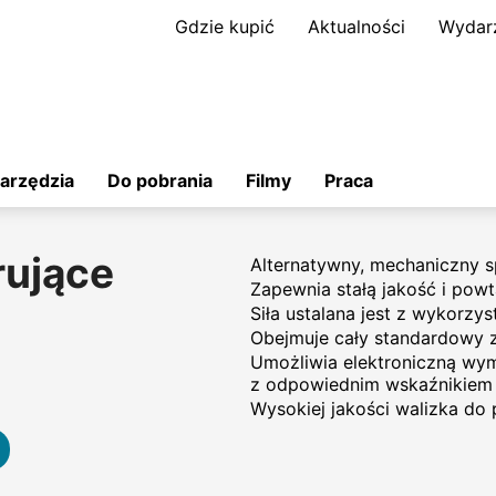
Gdzie kupić
Aktualności
Wydar
arzędzia
Do pobrania
Filmy
Praca
rujące
Alternatywny, mechaniczny sp
Zapewnia stałą jakość i pow
Siła ustalana jest z wykorzys
Obejmuje cały standardowy z
Umożliwia elektroniczną wy
z odpowiednim wskaźnikie
Wysokiej jakości walizka do 