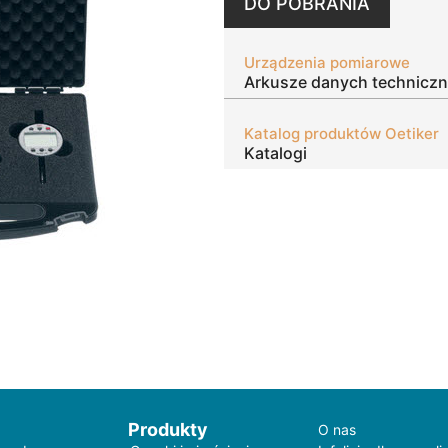
DO POBRANIA
Urządzenia pomiarowe
Arkusze danych technicz
Katalog produktów Oetiker
Katalogi
Produkty
O nas