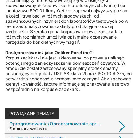
uruchamiający, które sprawdzają się w dzisiejszych
zaawansowanych środowiskach produkcyjnych. Narzędzie
montażowe EPC 01 firmy Oetiker zapewni najwyższy poziom
jakości i trwałości w różnych środowiskach: od
zaawansowanych inżynierskich laboratoriów testowych po w
pełni zautomatyzowane zakłady produkcyjne o dużej
wydajności. Szeroka gama korpusów i głowic zaciskarki o
różnych rozmiarach umożliwia optymalne dopasowanie
narzędzia do konkretnych wymagań.
Dostępne również jako Oetiker PureLine®
Korpus zaciskarki nie jest lakierowany, co pozwala uniknąć
potencjalnego zanieczyszczenia pomieszczeń czystych. W
produkcie został zastosowany specjalny środek smarny
posiadający certyfikaty USP 88 klasa VI oraz ISO 10993-5, co
potwierdza zgodność z normami medycznymi. Aby zachować
identyfikowalność, istotne informacje są znakowane laserowo
bezpośrednio na korpusie zaciskarki.
POWIĄZANE TEMATY
Oprogramowanie/Oprogramowanie sprzętowe
Formularz wniosku