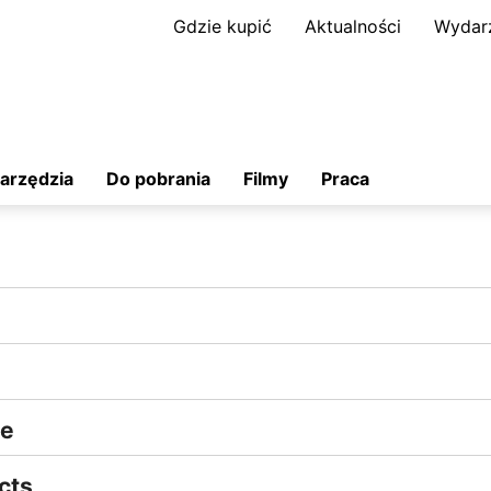
Gdzie kupić
Aktualności
Wydar
arzędzia
Do pobrania
Filmy
Praca
we
cts