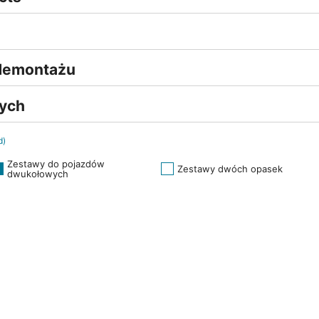
 demontażu
nych
d)
Zestawy do pojazdów
Zestawy dwóch opasek
dwukołowych