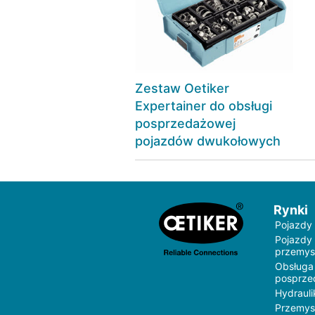
Zestaw Oetiker
Expertainer do obsługi
posprzedażowej
pojazdów dwukołowych
Rynki
Pojazdy
Pojazdy
przemys
Obsługa
posprz
Hydrauli
Przemys