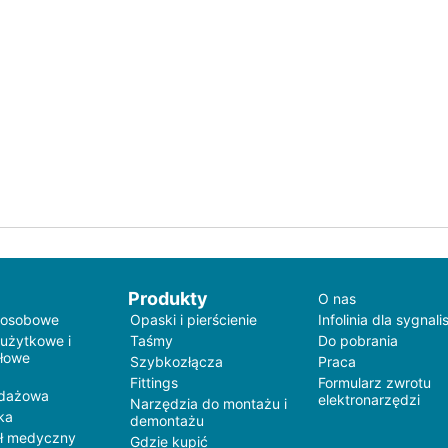
Produkty
O nas
 osobowe
Opaski i pierścienie
Infolinia dla sygnali
 użytkowe i
Taśmy
Do pobrania
łowe
Szybkozłącza
Praca
Fittings
Formularz zwrotu
edażowa
elektronarzędzi
Narzędzia do montażu i
ka
demontażu
ł medyczny
Gdzie kupić