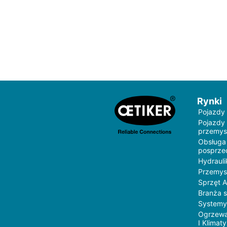
Rynki
Pojazdy
Pojazdy
przemys
Obsługa
posprz
Hydrauli
Przemys
Sprzęt 
Branża 
Systemy
Ogrzewa
I Klimat