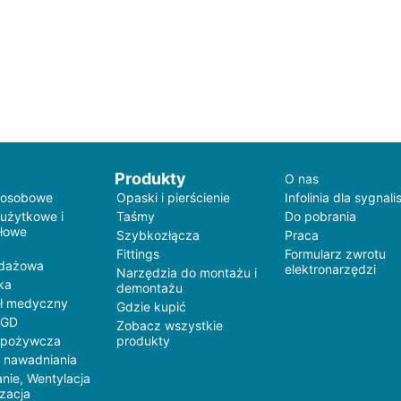
Produkty
O nas
 osobowe
Opaski i pierścienie
Infolinia dla sygnali
 użytkowe i
Taśmy
Do pobrania
łowe
Szybkozłącza
Praca
Fittings
Formularz zwrotu
edażowa
elektronarzędzi
Narzędzia do montażu i
ka
demontażu
ł medyczny
Gdzie kupić
AGD
Zobacz wszystkie
spożywcza
produkty
 nawadniania
nie, Wentylacja
yzacja