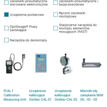
Zaciskarki pneumatyczne
Zaciskarki pneumatyczne i
sterowane elektronicznie
bezprzewodowe
Ręczne zaciskarki
Urządzenia pomiarowe
montażowe
Stacjonarne narzędzia do
OptiSwage® Prasy
montażu elementów
zaciskające
mocujących (FAST)
Narzędzia do demontażu
fCAL 1
Urządzenie
Urządzenie
Mierniki siły
Calibration
kalibrujące
kalibrujące
zamykania SKM
Measuring Unit
Oetiker CAL 01
Oetiker CAL 02
00, -01, -02