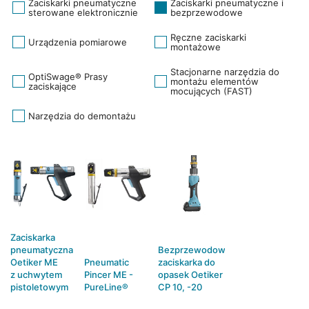
Zaciskarki pneumatyczne
Zaciskarki pneumatyczne i
sterowane elektronicznie
bezprzewodowe
Ręczne zaciskarki
Urządzenia pomiarowe
montażowe
Stacjonarne narzędzia do
OptiSwage® Prasy
montażu elementów
zaciskające
mocujących (FAST)
Narzędzia do demontażu
Zaciskarka
pneumatyczna
Bezprzewodowa
Oetiker ME
Pneumatic
zaciskarka do
z uchwytem
Pincer ME -
opasek Oetiker
pistoletowym
PureLine®
CP 10, -20