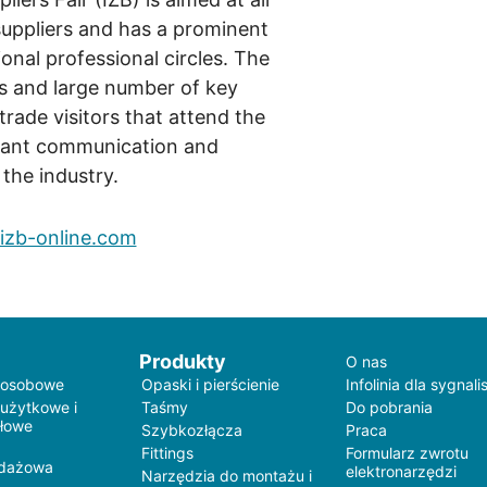
suppliers and has a prominent
ional professional circles. The
rs and large number of key
rade visitors that attend the
tant communication and
 the industry.
zb-online.com
Produkty
O nas
 osobowe
Opaski i pierścienie
Infolinia dla sygnali
 użytkowe i
Taśmy
Do pobrania
łowe
Szybkozłącza
Praca
Fittings
Formularz zwrotu
edażowa
elektronarzędzi
Narzędzia do montażu i