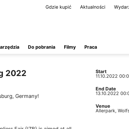
Gdzie kupić
Aktualności
Wydar
arzędzia
Do pobrania
Filmy
Praca
g 2022
Start
11.10.2022 00:
End Date
13.10.2022 00:
lfsburg, Germany!
Venue
Allerpark, Wol
liers Fair (IZB) is aimed at all