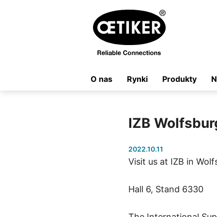
O nas
Rynki
Produkty
N
IZB Wolfsbur
2022.10.11
Visit us at IZB in Wo
Hall 6, Stand 6330
The International Supp