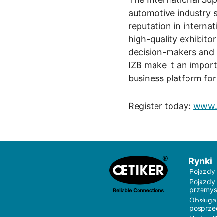
automotive industry 
reputation in internat
high-quality exhibito
decision-makers and t
IZB make it an impor
business platform for
Register today:
www.i
Rynki
Pojazdy
Pojazdy
przemys
Obsługa
posprz