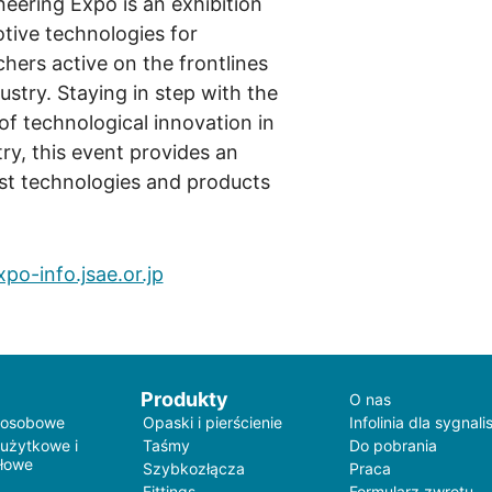
eering Expo is an exhibition
otive technologies for
hers active on the frontlines
ustry. Staying in step with the
of technological innovation in
ry, this event provides an
test technologies and products
po-info.jsae.or.jp
Produkty
O nas
 osobowe
Opaski i pierścienie
Infolinia dla sygnali
 użytkowe i
Taśmy
Do pobrania
łowe
Szybkozłącza
Praca
Fittings
Formularz zwrotu