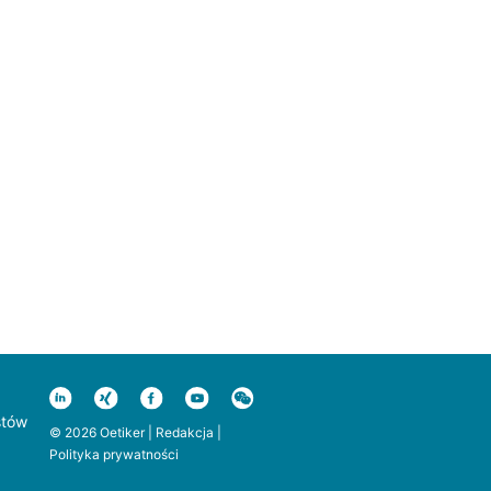
stów
© 2026 Oetiker |
Redakcja
|
Polityka prywatności