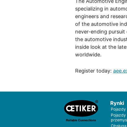
The Automotive Engin
specializing in autom
engineers and researc
of the automotive ind
never-ending pursuit 
the automotive indust
inside look at the la
worldwide.
Register today:
aee.ex
Rynki
Pojazdy
Pojazdy
przemys
Obsługa