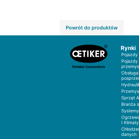
Powrót do produktów
Rynki
Pojazdy
Pojazdy
przemys
Obsługa
posprz
Hydrauli
Przemys
Sprzęt 
Branża 
Systemy
Ogrzewa
I Klimat
Chłodze
danych