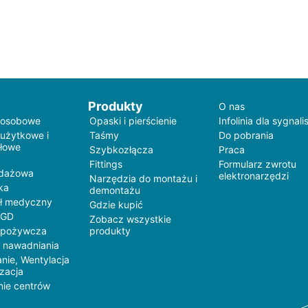
Produkty
O nas
 osobowe
Opaski i pierścienie
Infolinia dla sygnali
 użytkowe i
Taśmy
Do pobrania
łowe
Szybkozłącza
Praca
Fittings
Formularz zwrotu
edażowa
elektronarzędzi
Narzędzia do montażu i
ka
demontażu
ł medyczny
Gdzie kupić
AGD
Zobacz wszystkie
spożywcza
produkty
 nawadniania
nie, Wentylacja
yzacja
nie centrów