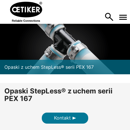
Opaski z uchem StepLess® serii PEX 167
Opaski StepLess® z uchem serii
PEX 167
Kontakt