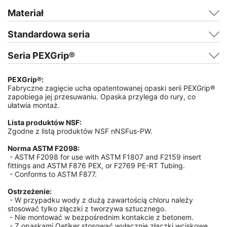
Materiał
Standardowa seria
Seria PEXGrip®
PEXGrip®:
Fabryczne zagięcie ucha opatentowanej opaski serii PEXGrip®
zapobiega jej przesuwaniu. Opaska przylega do rury, co
ułatwia montaż.
Lista produktów NSF:
Zgodne z listą produktów NSF nNSFus-PW.
Norma ASTM F2098:
-
ASTM F2098 for use with ASTM F1807 and F2159 insert
fittings and ASTM F876 PEX, or F2769 PE-RT Tubing.
-
Conforms to ASTM F877.
Ostrzeżenie:
-
W przypadku wody z dużą zawartością chloru należy
stosować tylko złączki z tworzywa sztucznego.
-
Nie montować w bezpośrednim kontakcie z betonem.
-
Z opaskami Oetiker stosować wyłącznie złączki wciskowe