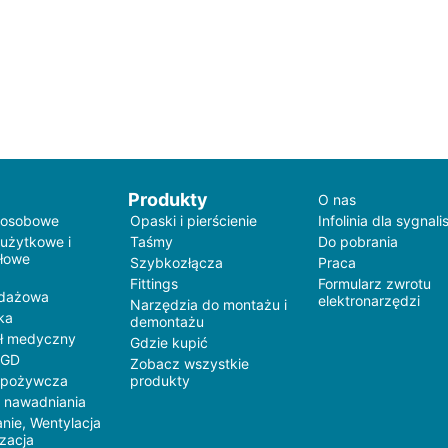
Produkty
O nas
 osobowe
Opaski i pierścienie
Infolinia dla sygnali
 użytkowe i
Taśmy
Do pobrania
łowe
Szybkozłącza
Praca
Fittings
Formularz zwrotu
edażowa
elektronarzędzi
Narzędzia do montażu i
ka
demontażu
ł medyczny
Gdzie kupić
AGD
Zobacz wszystkie
spożywcza
produkty
 nawadniania
nie, Wentylacja
yzacja