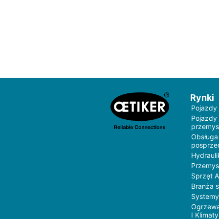
Rynki
Pojazdy
Pojazdy
przemys
Obsługa
posprz
Hydrauli
Przemys
Sprzęt 
Branża 
Systemy
Ogrzewa
I Klimat