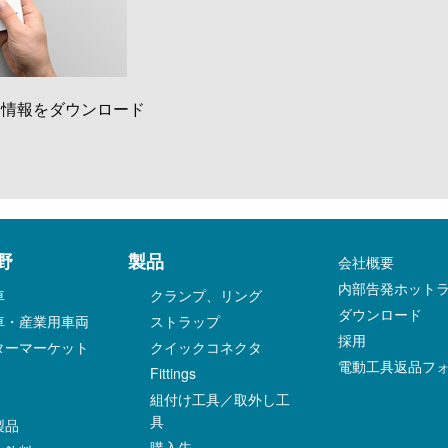
品情報をダウンロード
野
製品
会社概要
内部告発ホット
車
クランプ、リング
ダウンロード
車・産業用車両
ストラップ
採用
ターマーケット
クイックコネクタ
電動工具返品フ
Fittings
組付け工具／取外し工
具
製品
購入先