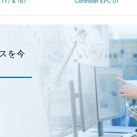
117 & 167
Controller EPC 01
スを今