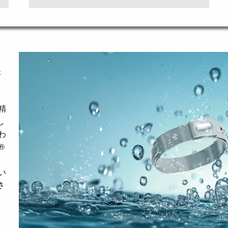
精
精
し
わ
®
い
さ