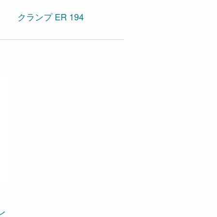
Pneumatic Pincer ME
クランプ ER 194
PureLine®
レ