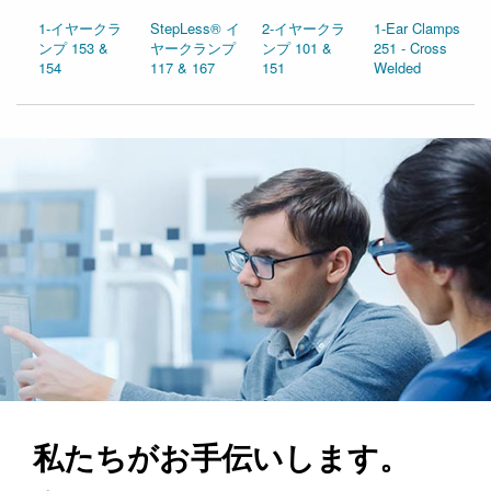
1-イヤークラ
StepLess® イ
2-イヤークラ
1-Ear Clamps
ンプ 153 &
ヤークランプ
ンプ 101 &
251 - Cross
154
117 & 167
151
Welded
私たちがお手伝いします。