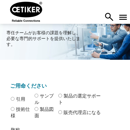
専任チームがお客様の課題を理解し、
必要な専門的サポートを提供いたしま
す。
ご用命ください
サンプ
製品の選定サポー
引用
ル
ト
技術仕
製品図
販売代理店になる
様
面
敬称