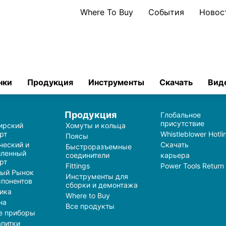
Where To Buy
События
Новос
нки
Продукция
Инструменты
Скачать
Вид
и
Продукция
Глобальное
присутствие
ирский
Хомуты и кольца
рт
Whistleblower Hotli
Поясы
ческий и
Скачать
Быстроразъемные
ленный
соединители
карьера
рт
Fittings
Power Tools Return
ный Рынок
Инструменты для
понентов
сборки и демонтажа
ика
Where to Buy
на
Все продукты
е приборы
апитки