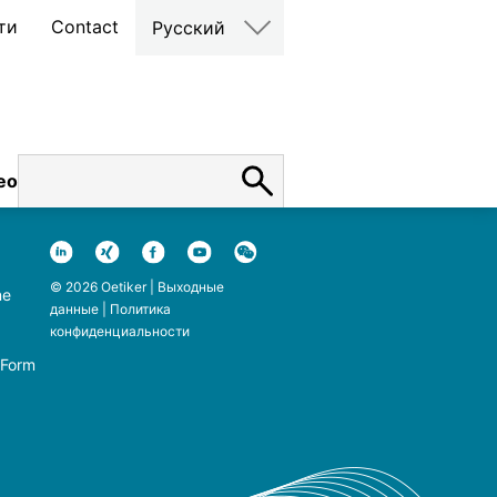
ти
Contact
Русский
ео
карьера
© 2026 Oetiker |
Выходные
ne
данные
|
Политика
конфиденциальности
 Form