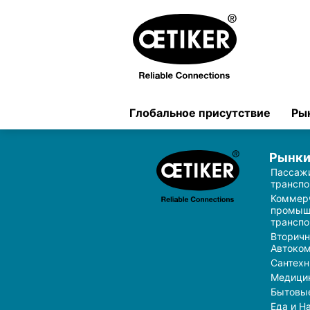
Глобальное присутствие
Ры
Рынк
Пассаж
транспо
Коммер
промыш
транспо
Вторич
Автоком
Сантехн
Медици
Бытовы
Еда и Н