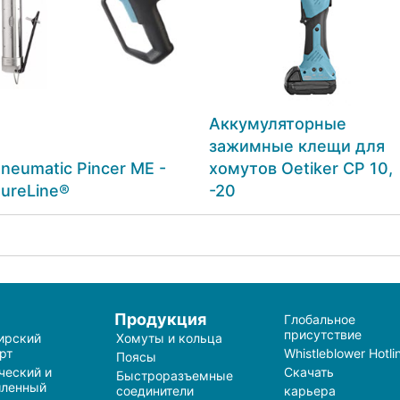
Аккумуляторные
зажимные клещи для
neumatic Pincer ME -
хомутов Oetiker CP 10,
ureLine®
-20
и
Продукция
Глобальное
присутствие
ирский
Хомуты и кольца
рт
Whistleblower Hotli
Поясы
ческий и
Скачать
Быстроразъемные
ленный
соединители
карьера