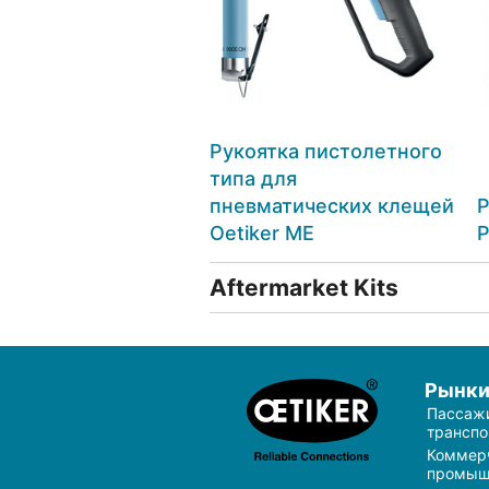
Рукоятка пистолетного
типа для
пневматических клещей
P
Oetiker ME
P
Aftermarket Kits
Рынк
Пассаж
транспо
Коммер
промыш