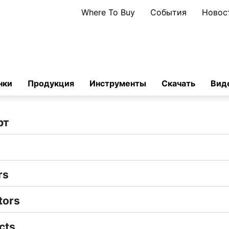
Where To Buy
События
Новос
нки
Продукция
Инструменты
Скачать
Вид
рт
rs
tors
cts