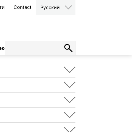
ти
Contact
Русский
ео
карьера