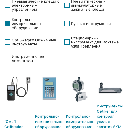
Пневматические клещи с
Пневматические и
электронным
аккумуляторные
управлением
зажимные клещи
Контрольно-
измерительное
Ручные инструменты
оборудование
Стационарный
OptiSwage® Обжимные
инструмент для монтажа
инструменты
узла крепления
Инструменты для
демонтажа
Инструменты
Oetiker для
Контрольно-
Контрольно-
контроля
fCAL 1
измерительное
измерительное
усилия
Calibration
оборудование
оборудование
зажатия SKM