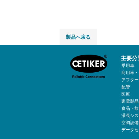
製品へ戻る
主要分
乗用車
商用車・
アフター
配管
医療
家電製品
食品・飲
灌漑シス
空調設備
データセ