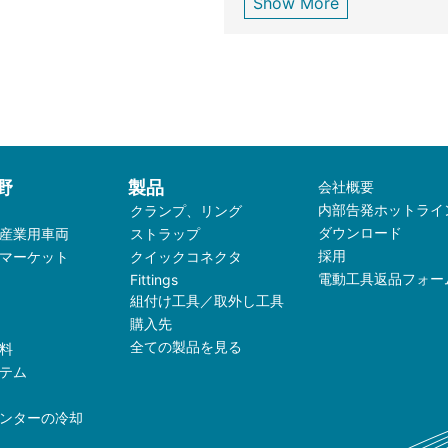
Show More
野
製品
会社概要
内部告発ホットライ
クランプ、リング
ダウンロード
産業用車両
ストラップ
採用
マーケット
クイックコネクタ
電動工具返品フォー
Fittings
組付け工具／取外し工具
購入先
全ての製品を見る
料
テム
ンターの冷却