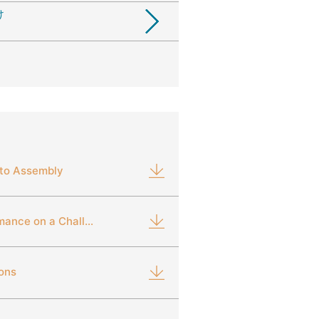
け
 to Assembly
Outstanding Sealing Performance on a Challenging Material
ions