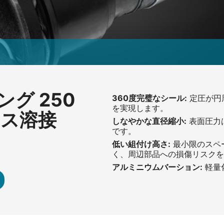
グ 250
360度完璧なシール:
定圧が円
を実現します。
ロス溶接
しなやかな直径縮小:
表面圧力
です。
低い組付け高さ:
最小限のスペ
く、周辺部品への損傷リスクを
アルミニウムバーション:
軽量