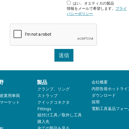
はい、オエティカの製品
情報をメールで希望します。
プライ
バシーポリシー
野
製品
会社概要
内部告発ホットライ
クランプ、リング
ダウンロード
産業用車両
ストラップ
採用
マーケット
クイックコネクタ
電動工具返品フォー
Fittings
組付け工具／取外し工具
購入先
全ての製品を見る
料