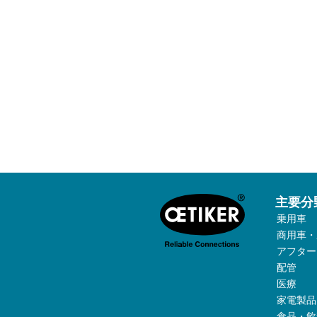
主要分
乗用車
商用車・
アフター
配管
医療
家電製品
食品・飲