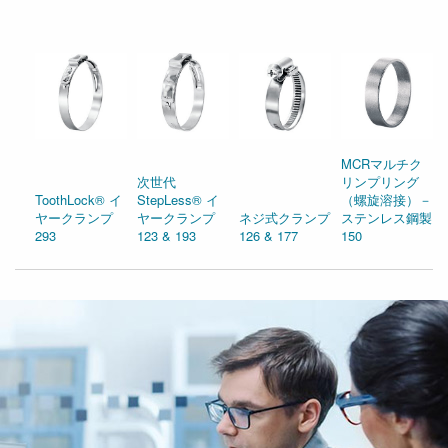
MCRマルチク
次世代
リンプリング
ToothLock® イ
StepLess® イ
（螺旋溶接）－
ヤークランプ
ヤークランプ
ネジ式クランプ
ステンレス鋼製
293
123 & 193
126 & 177
150